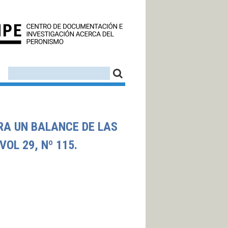
CEDINPE - CENTRO D
FORMULARIO DE BÚSQUEDA
BUSCAR
ARA UN BALANCE DE LAS
OL 29, Nº 115.