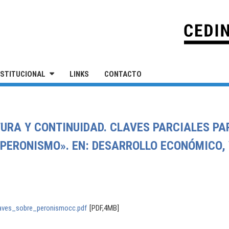
IVERSIDAD NACIONAL DE SAN MARTÍN
NSTITUCIONAL
LINKS
CONTACTO
PTURA Y CONTINUIDAD. CLAVES PARCIALES P
PERONISMO». EN: DESARROLLO ECONÓMICO, V
laves_sobre_peronismocc.pdf
[PDF,4MB]