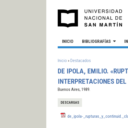
Pasar al contenido principal
UN
INICIO
BIBLIOGRAFÍAS
I
SE ENCUENTRA USTED AQUÍ
Inicio
»
Destacados
DE IPOLA, EMILIO. «RU
INTERPRETACIONES DEL 
Buenos Aires, 1989.
DESCARGAS
de_ipola-_rupturas_y_continuid._c