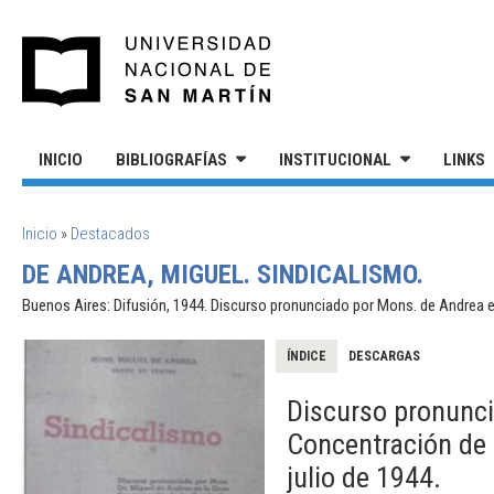
Pasar al contenido principal
UNIVERSIDAD NACIONAL DE S
INICIO
BIBLIOGRAFÍAS
INSTITUCIONAL
LINKS
SE ENCUENTRA USTED AQUÍ
Inicio
»
Destacados
DE ANDREA, MIGUEL. SINDICALISMO.
Buenos Aires: Difusión, 1944. Discurso pronunciado por Mons. de Andrea en
ÍNDICE
DESCARGAS
Discurso pronunci
Concentración de 
julio de 1944.