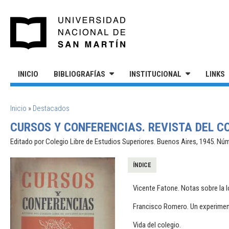
Pasar al contenido principal
UNIVERSIDAD NACIONAL DE S
INICIO
BIBLIOGRAFÍAS
INSTITUCIONAL
LINKS
SE ENCUENTRA USTED AQUÍ
Inicio
»
Destacados
CURSOS Y CONFERENCIAS. REVISTA DEL CO
Editado por Colegio Libre de Estudios Superiores. Buenos Aires, 1945. N
ÍNDICE
Vicente Fatone. Notas sobre la ló
Francisco Romero. Un experiment
Vida del colegio.