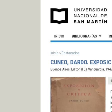
Pasar al contenido principal
UN
INICIO
BIBLIOGRAFÍAS
I
SE ENCUENTRA USTED AQUÍ
Inicio
»
Destacados
CUNEO, DARDO. EXPOSIC
Buenos Aires: Editorial La Vanguardia, 1947
Í
E
I
F