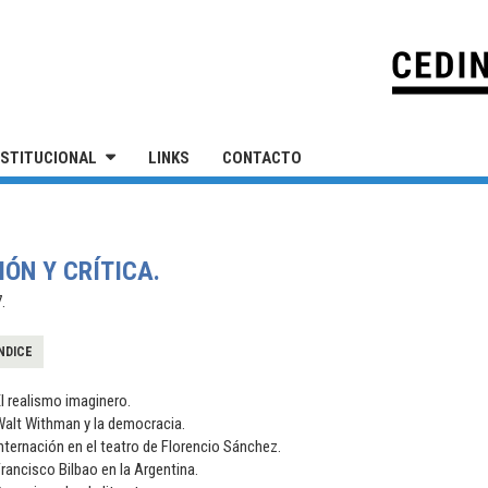
IVERSIDAD NACIONAL DE SAN MARTÍN
NSTITUCIONAL
LINKS
CONTACTO
IÓN Y CRÍTICA.
.
NDICE
l realismo imaginero.
Walt Withman y la democracia.
nternación en el teatro de Florencio Sánchez.
rancisco Bilbao en la Argentina.