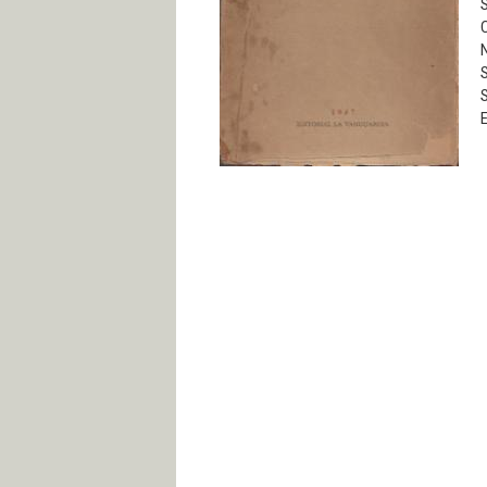
S
C
S
S
E