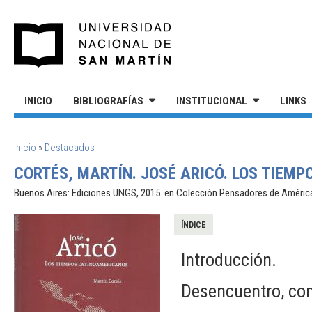
Pasar al contenido principal
UNIVERSIDAD NACIONAL DE S
INICIO
BIBLIOGRAFÍAS
INSTITUCIONAL
LINKS
SE ENCUENTRA USTED AQUÍ
Inicio
»
Destacados
CORTÉS, MARTÍN. JOSÉ ARICÓ. LOS TIEM
Buenos Aires: Ediciones UNGS, 2015. en Colección Pensadores de Améric
ÍNDICE
Introducción.
Desencuentro, co