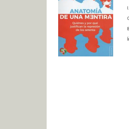
I
B
Í