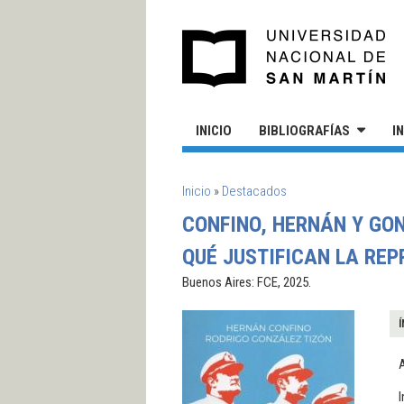
Pasar al contenido principal
UN
INICIO
BIBLIOGRAFÍAS
I
SE ENCUENTRA USTED AQUÍ
Inicio
»
Destacados
CONFINO, HERNÁN Y GON
QUÉ JUSTIFICAN LA REP
Buenos Aires: FCE, 2025.
Í