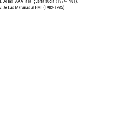
II. De las "AAA" a la "guerra sucia"(1974-1981).
V. De Las Malvinas al F.M.I.(1982-1985).