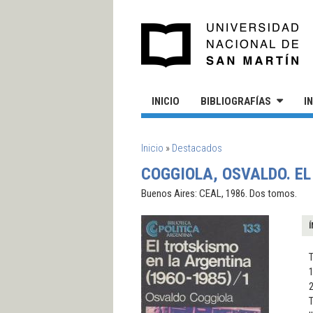
Pasar al contenido principal
UN
INICIO
BIBLIOGRAFÍAS
I
SE ENCUENTRA USTED AQUÍ
Inicio
»
Destacados
COGGIOLA, OSVALDO. EL
Buenos Aires: CEAL, 1986. Dos tomos.
Í
T
1
T