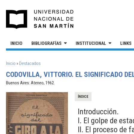
Pasar al contenido principal
UNIVERSIDAD NACIONAL DE S
INICIO
BIBLIOGRAFÍAS
INSTITUCIONAL
LINKS
SE ENCUENTRA USTED AQUÍ
Inicio
»
Destacados
CODOVILLA, VITTORIO. EL SIGNIFICADO DE
Buenos Aires: Ateneo, 1962.
ÍNDICE
Introducción.
I. El golpe de es
II. El proceso de f