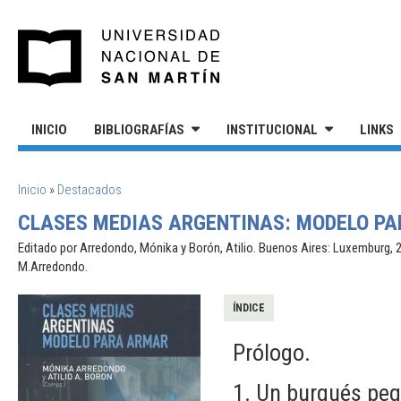
Pasar al contenido principal
UNIVERSIDAD NACIONAL DE S
INICIO
BIBLIOGRAFÍAS
INSTITUCIONAL
LINKS
SE ENCUENTRA USTED AQUÍ
Inicio
»
Destacados
CLASES MEDIAS ARGENTINAS: MODELO PA
Editado por Arredondo, Mónika y Borón, Atilio. Buenos Aires: Luxemburg, 20
M.Arredondo.
ÍNDICE
Prólogo.
1. Un burgués pe