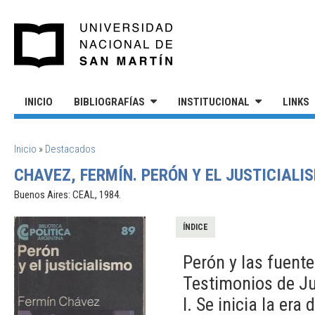
Pasar al contenido principal
UNIVERSIDAD NACIONAL DE S
INICIO
BIBLIOGRAFÍAS
INSTITUCIONAL
LINKS
SE ENCUENTRA USTED AQUÍ
Inicio
»
Destacados
CHAVEZ, FERMÍN. PERÓN Y EL JUSTICIALI
Buenos Aires: CEAL, 1984.
ÍNDICE
Perón y las fuent
Testimonios de J
I. Se inicia la era