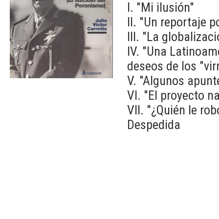
I. "Mi ilusión"
II. "Un reportaje 
III. "La globaliza
IV. "Una Latinoam
deseos de los "vir
V. "Algunos apunt
VI. "El proyecto na
VII. "¿Quién le ro
Despedida