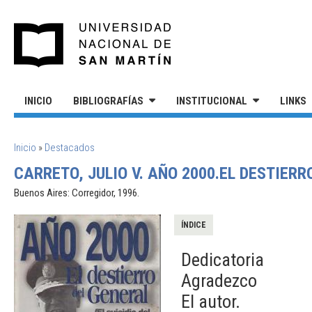
Pasar al contenido principal
UNIVERSIDAD NACIONAL DE S
INICIO
BIBLIOGRAFÍAS
INSTITUCIONAL
LINKS
SE ENCUENTRA USTED AQUÍ
Inicio
»
Destacados
CARRETO, JULIO V. AÑO 2000.EL DESTIERR
Buenos Aires: Corregidor, 1996.
ÍNDICE
Dedicatoria
Agradezco
El autor.