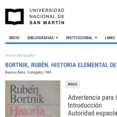
Pasar al contenido principal
UNIVERSIDAD NACIONAL DE S
INICIO
BIBLIOGRAFÍAS
INSTITUCIONAL
LINKS
SE ENCUENTRA USTED AQUÍ
Inicio
»
Destacados
BORTNIK, RUBÉN. HISTORIA ELEMENTAL DE
Buenos Aires: Corregidor, 1985.
ÍNDICE
Advertencia para 
Introducción
Autoridad espaola 