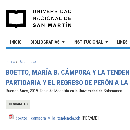
Pasar al contenido principal
UNIVERSIDAD NACIONAL DE S
INICIO
BIBLIOGRAFÍAS
INSTITUCIONAL
LINKS
SE ENCUENTRA USTED AQUÍ
Inicio
»
Destacados
BOETTO, MARÍA B. CÁMPORA Y LA TENDE
PARTIDARIA Y EL REGRESO DE PERÓN A LA 
Buenos Aires, 2019. Tesis de Maestría en la Universidad de Salamanca
DESCARGAS
boetto-_campora_y_la_tendencia.pdf
[PDF,9MB]