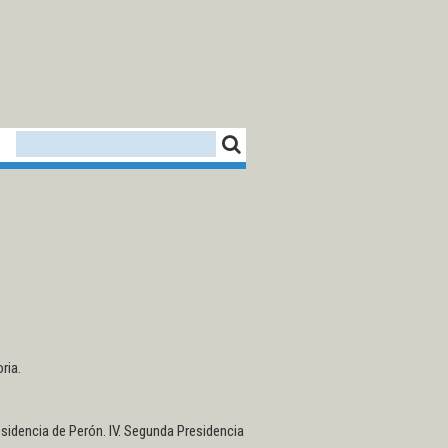
CEDINPE - CENTRO D
FORMULARIO DE BÚSQUEDA
BUSCAR
ria.
residencia de Perón. IV. Segunda Presidencia