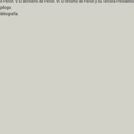
e Perón. V. El destierro de Perón. VI. El retorno de Perón y su Tercera Presidenc
pílogo.
ibliografía.