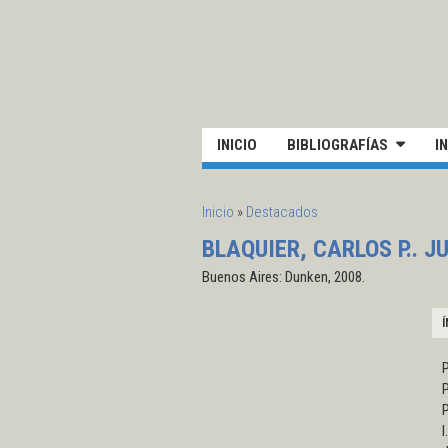
Pasar al contenido principal
UN
INICIO
BIBLIOGRAFÍAS
I
SE ENCUENTRA USTED AQUÍ
Inicio
»
Destacados
BLAQUIER, CARLOS P.. 
Buenos Aires: Dunken, 2008.
Í
P
P
P
I