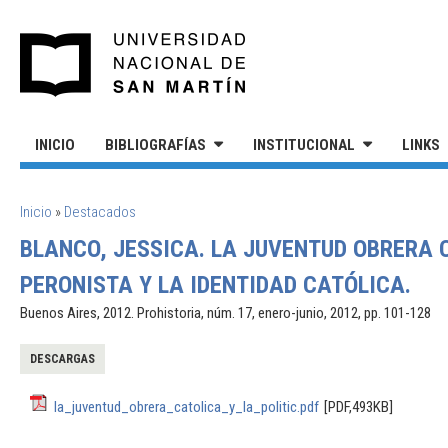
Pasar al contenido principal
UNIVERSIDAD NACIONAL DE S
INICIO
BIBLIOGRAFÍAS
INSTITUCIONAL
LINKS
SE ENCUENTRA USTED AQUÍ
Inicio
»
Destacados
BLANCO, JESSICA. LA JUVENTUD OBRERA C
PERONISTA Y LA IDENTIDAD CATÓLICA.
Buenos Aires, 2012. Prohistoria, núm. 17, enero-junio, 2012, pp. 101-128
DESCARGAS
la_juventud_obrera_catolica_y_la_politic.pdf
[PDF,493KB]