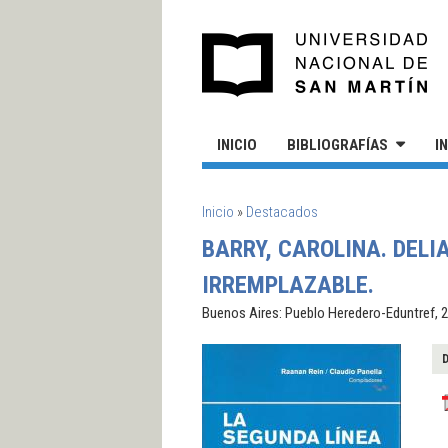
Pasar al contenido principal
UN
INICIO
BIBLIOGRAFÍAS
I
SE ENCUENTRA USTED AQUÍ
Inicio
»
Destacados
BARRY, CAROLINA. DELI
IRREMPLAZABLE.
Buenos Aires: Pueblo Heredero-Eduntref, 20