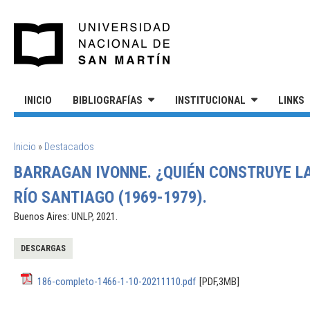
Pasar al contenido principal
UNIVERSIDAD NACIONAL DE S
INICIO
BIBLIOGRAFÍAS
INSTITUCIONAL
LINKS
SE ENCUENTRA USTED AQUÍ
Inicio
»
Destacados
BARRAGAN IVONNE. ¿QUIÉN CONSTRUYE LA
RÍO SANTIAGO (1969-1979).
Buenos Aires: UNLP, 2021.
DESCARGAS
186-completo-1466-1-10-20211110.pdf
[PDF,3MB]