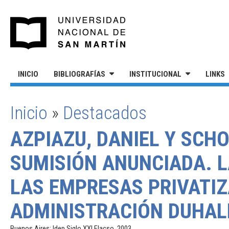
Pasar al contenido principal
UNIVERSIDAD NACIONAL DE S
INICIO
BIBLIOGRAFÍAS
INSTITUCIONAL
LINKS
Inicio
»
Destacados
SE ENCUENTRA USTED AQUÍ
AZPIAZU, DANIEL Y SCH
SUMISIÓN ANUNCIADA. 
LAS EMPRESAS PRIVATI
ADMINISTRACIÓN DUHAL
Buenos Aires: Idep Siglo XXI Flacso, 2003.