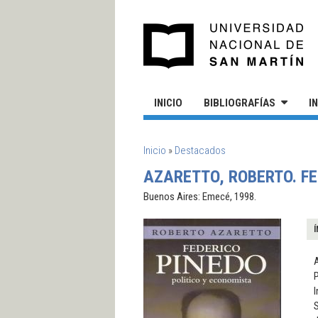
Pasar al contenido principal
UN
INICIO
BIBLIOGRAFÍAS
I
SE ENCUENTRA USTED AQUÍ
Inicio
»
Destacados
AZARETTO, ROBERTO. FE
Buenos Aires: Emecé, 1998.
Í
I
S