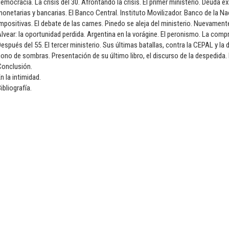
emocracia. La crisis del 30. Afrontando la crisis. El primer ministerio. Deuda
onetarias y bancarias. El Banco Central. Instituto Movilizador. Banco de la 
mpositivas. El debate de las carnes. Pinedo se aleja del ministerio. Nuevament
lvear: la oportunidad perdida. Argentina en la vorágine. El peronismo. La compra
espués del 55. El tercer ministerio. Sus últimas batallas, contra la CEPAL y la
ono de sombras. Presentación de su último libro, el discurso de la despedida.
Conclusión.
n la intimidad.
ibliografía.