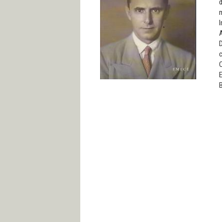
d
m
I
A
D
c
E
B