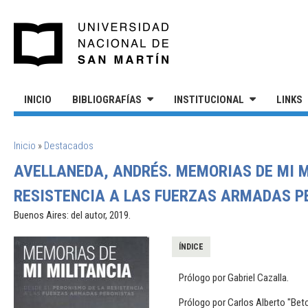
Pasar al contenido principal
UNIVERSIDAD NACIONAL DE S
INICIO
BIBLIOGRAFÍAS
INSTITUCIONAL
LINKS
SE ENCUENTRA USTED AQUÍ
Inicio
»
Destacados
AVELLANEDA, ANDRÉS. MEMORIAS DE MI M
RESISTENCIA A LAS FUERZAS ARMADAS P
Buenos Aires: del autor, 2019.
ÍNDICE
Prólogo por Gabriel Cazalla.
Prólogo por Carlos Alberto "Beto