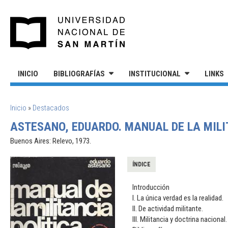
Pasar al contenido principal
UNIVERSIDAD NACIONAL DE S
INICIO
BIBLIOGRAFÍAS
INSTITUCIONAL
LINKS
SE ENCUENTRA USTED AQUÍ
Inicio
»
Destacados
ASTESANO, EDUARDO. MANUAL DE LA MILI
Buenos Aires: Relevo, 1973.
ÍNDICE
Introducción
I. La única verdad es la realidad.
II. De actividad militante.
III. Militancia y doctrina nacional.