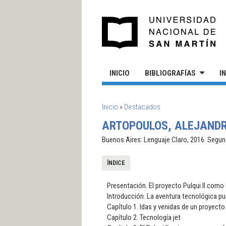
Pasar al contenido principal
UN
INICIO
BIBLIOGRAFÍAS
I
SE ENCUENTRA USTED AQUÍ
Inicio
»
Destacados
ARTOPOULOS, ALEJANDRO
Buenos Aires: Lenguaje Claro, 2016. Segun
ÍNDICE
Presentación. El proyecto Pulqui II como
Introducción. La aventura tecnológica p
Capítulo 1. Idas y venidas de un proyecto
Capítulo 2. Tecnología jet