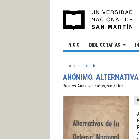
Pasar al contenido principal
UN
INICIO
BIBLIOGRAFÍAS
I
SE ENCUENTRA USTED AQUÍ
Inicio
»
Destacados
ANÓNIMO. ALTERNATIVA
Buenos Aires: sin datos, sin datos.
Í
A
E