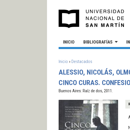
Pasar al contenido principal
UN
INICIO
BIBLIOGRAFÍAS
I
SE ENCUENTRA USTED AQUÍ
Inicio
»
Destacados
ALESSIO, NICOLÁS, OLMO
CINCO CURAS. CONFESIO
Buenos Aires: Raíz de dos, 2011.
A
N