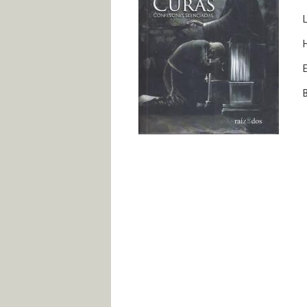
L
H
E
B