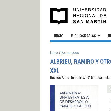
Pasar al contenido principal
UN
INICIO
BIBLIOGRAFÍAS
I
SE ENCUENTRA USTED AQUÍ
Inicio
»
Destacados
ALBRIEU, RAMIRO Y OTR
XXI.
Buenos Aires: Turmalina, 2015. Trabajo ela
Í
I