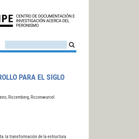
CEDINPE - CENTRO D
FORMULARIO DE BÚSQUEDA
BUSCAR
OLLO PARA EL SIGLO
iñeiro, Rozemberg, Rozenwurcel.
sta: la transformación de la estructura