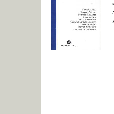
p
A
S