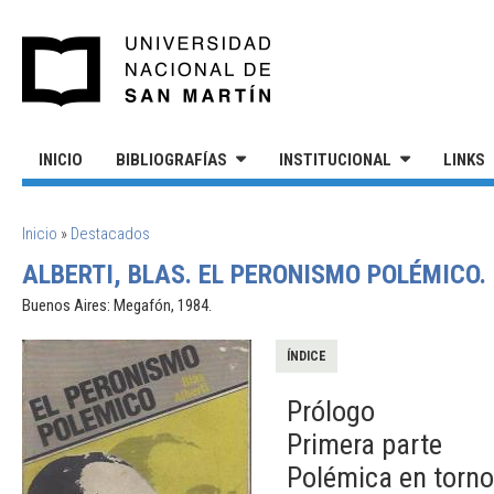
Pasar al contenido principal
UNIVERSIDAD NACIONAL DE S
INICIO
BIBLIOGRAFÍAS
INSTITUCIONAL
LINKS
SE ENCUENTRA USTED AQUÍ
Inicio
»
Destacados
ALBERTI, BLAS. EL PERONISMO POLÉMICO.
Buenos Aires: Megafón, 1984.
ÍNDICE
Prólogo
Primera parte
Polémica en torno