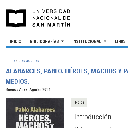
Pasar al contenido principal
UNIVERSIDAD NACIONAL DE S
INICIO
BIBLIOGRAFÍAS
INSTITUCIONAL
LINKS
SE ENCUENTRA USTED AQUÍ
Inicio
»
Destacados
ALABARCES, PABLO. HÉROES, MACHOS Y PA
MEDIOS.
Buenos Aires: Aguilar, 2014.
ÍNDICE
Introducción.