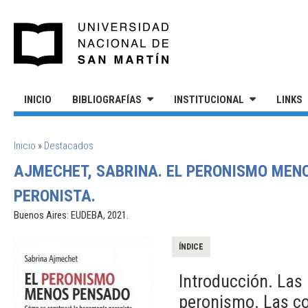
Pasar al contenido principal
UNIVERSIDAD NACIONAL DE S
INICIO
BIBLIOGRAFÍAS
INSTITUCIONAL
LINKS
SE ENCUENTRA USTED AQUÍ
Inicio
»
Destacados
AJMECHET, SABRINA. EL PERONISMO MEN
PERONISTA.
Buenos Aires: EUDEBA, 2021.
ÍNDICE
Introducción. Las 
peronismo. Las co