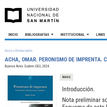
Pasar al contenido principal
UNIVERSIDAD NACIONAL DE S
INICIO
BIBLIOGRAFÍAS
INSTITUCIONAL
LINKS
SE ENCUENTRA USTED AQUÍ
Inicio
»
Destacados
ACHA, OMAR. PERONISMO DE IMPRENTA. C
Buenos Aires: Eudem-GEU, 2024.
ÍNDICE
Introducción.
Nota preliminar so
Esquema de este li