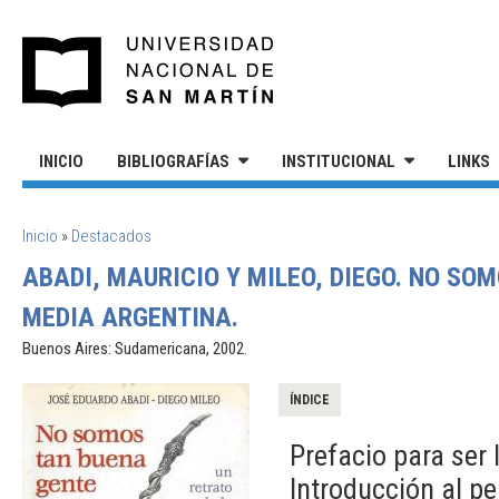
Pasar al contenido principal
UNIVERSIDAD NACIONAL DE S
INICIO
BIBLIOGRAFÍAS
INSTITUCIONAL
LINKS
SE ENCUENTRA USTED AQUÍ
Inicio
»
Destacados
ABADI, MAURICIO Y MILEO, DIEGO. NO SO
MEDIA ARGENTINA.
Buenos Aires: Sudamericana, 2002.
ÍNDICE
Prefacio para ser 
Introducción al p