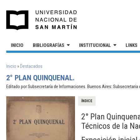
Pasar al contenido principal
UNIVERSIDAD NACIONAL DE S
INICIO
BIBLIOGRAFÍAS
INSTITUCIONAL
LINKS
SE ENCUENTRA USTED AQUÍ
Inicio
»
Destacados
2° PLAN QUINQUENAL.
Editado por Subsecretaría de Informaciones. Buenos Aires: Subsecretaria 
ÍNDICE
2° Plan Quinquena
Técnicos de la Na
Exposición inicial