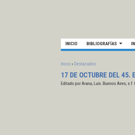
Pasar al contenido principal
UN
INICIO
BIBLIOGRAFÍAS
I
SE ENCUENTRA USTED AQUÍ
Inicio
»
Destacados
17 DE OCTUBRE DEL 45. 
Editado por Arana, Luis. Buenos Aires, s f.