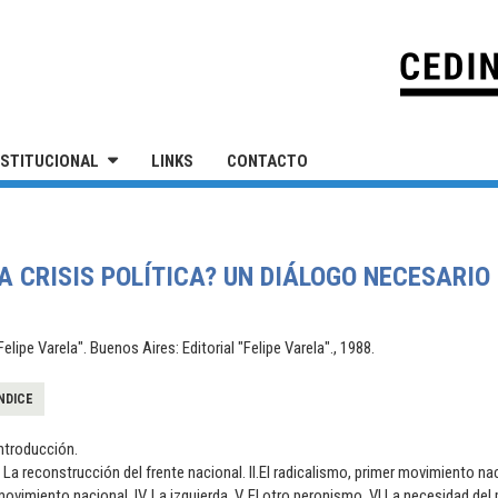
IVERSIDAD NACIONAL DE SAN MARTÍN
NSTITUCIONAL
LINKS
CONTACTO
A CRISIS POLÍTICA? UN DIÁLOGO NECESARIO
lipe Varela". Buenos Aires: Editorial "Felipe Varela"., 1988.
NDICE
ntroducción.
. La reconstrucción del frente nacional. II.El radicalismo, primer movimiento na
ovimiento nacional. IV. La izquierda. V. El otro peronismo. VI.La necesidad del p