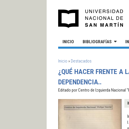
Pasar al contenido principal
UN
INICIO
BIBLIOGRAFÍAS
I
SE ENCUENTRA USTED AQUÍ
Inicio
»
Destacados
¿QUÉ HACER FRENTE A L
DEPENDENCIA..
Editado por Centro de Izquierda Nacional "Fe
Í
I
I
m