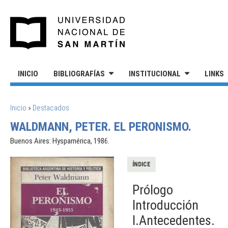
Pasar al contenido principal
UNIVERSIDAD NACIONAL DE S
INICIO
BIBLIOGRAFÍAS
INSTITUCIONAL
LINKS
SE ENCUENTRA USTED AQUÍ
Inicio
»
Destacados
WALDMANN, PETER. EL PERONISMO.
Buenos Aires: Hyspamérica, 1986.
ÍNDICE
Prólogo
Introducción
I.Antecedentes.