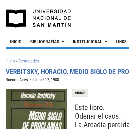
Pasar al contenido principal
UNIVERSIDAD NACIONAL DE S
INICIO
BIBLIOGRAFÍAS
INSTITUCIONAL
LINKS
SE ENCUENTRA USTED AQUÍ
Inicio
»
Destacados
VERBITSKY, HORACIO. MEDIO SIGLO DE PR
Buenos Aires: Editora / 12, 1988.
ÍNDICE
Este libro.
Odenar el caos.
La Arcadia perdida