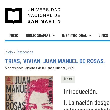
Pasar al contenido principal
UNIVERSIDAD NACIONAL DE S
INICIO
BIBLIOGRAFÍAS
INSTITUCIONAL
LINKS
SE ENCUENTRA USTED AQUÍ
Inicio
»
Destacados
TRIAS, VIVIAN. JUAN MANUEL DE ROSAS.
Montevideo: Ediciones de la Banda Oriental, 1970.
ÍNDICE
Introducción.
I. La nación desgar
estancieros salader