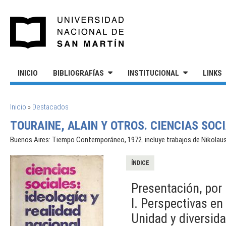
Pasar al contenido principal
UNIVERSIDAD NACIONAL DE S
INICIO
BIBLIOGRAFÍAS
INSTITUCIONAL
LINKS
SE ENCUENTRA USTED AQUÍ
Inicio
»
Destacados
TOURAINE, ALAIN Y OTROS. CIENCIAS SOC
Buenos Aires: Tiempo Contemporáneo, 1972. incluye trabajos de Nikolaus, 
ÍNDICE
Presentación, por 
I. Perspectivas en
Unidad y diversida