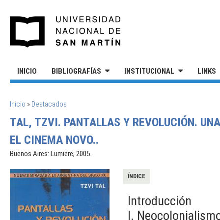
Pasar al contenido principal
UNIVERSIDAD NACIONAL DE S
INICIO
BIBLIOGRAFÍAS
INSTITUCIONAL
LINKS
SE ENCUENTRA USTED AQUÍ
Inicio
»
Destacados
TAL, TZVI. PANTALLAS Y REVOLUCIÓN. UN
EL CINEMA NOVO..
Buenos Aires: Lumiere, 2005.
ÍNDICE
Introducción
I. Neocolonialism