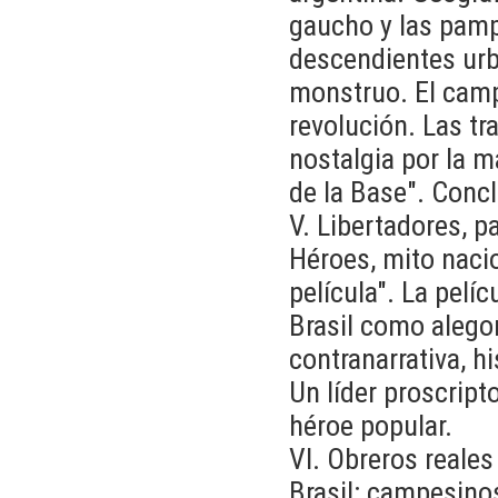
gaucho y las pamp
descendientes urb
monstruo. El campe
revolución. Las tr
nostalgia por la m
de la Base". Conc
V. Libertadores, p
Héroes, mito naci
película". La pelíc
Brasil como alegor
contranarrativa, h
Un líder proscript
héroe popular.
VI. Obreros reale
Brasil: campesinos