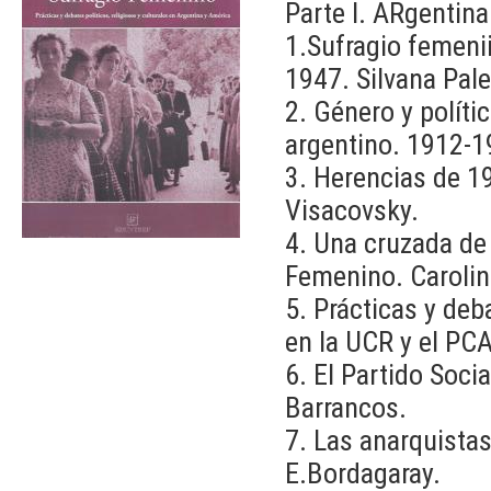
Parte I. ARgentina
1.Sufragio femenii
1947. Silvana Pal
2. Género y políti
argentino. 1912-
3. Herencias de 19
Visacovsky.
4. Una cruzada de 
Femenino. Carolin
5. Prácticas y deb
en la UCR y el PC
6. El Partido Soci
Barrancos.
7. Las anarquista
E.Bordagaray.