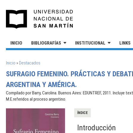
Pasar al contenido principal
UNIVERSIDAD NACIONAL DE S
INICIO
BIBLIOGRAFÍAS
INSTITUCIONAL
LINKS
SE ENCUENTRA USTED AQUÍ
Inicio
»
Destacados
SUFRAGIO FEMENINO. PRÁCTICAS Y DEBATE
ARGENTINA Y AMÉRICA.
Compilado por Barry, Carolina. Buenos Aires: EDUNTREF, 2011. Incluye texto
M.E.referidos al proceso argentino.
ÍNDICE
Introducción