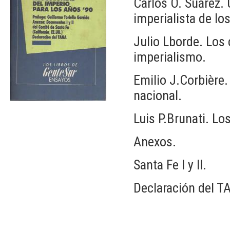
Carlos O. Suárez. 
imperialista de lo
Julio Lborde. Los 
imperialismo.
Emilio J.Corbière.
nacional.
Luis P.Brunati. Los
Anexos.
Santa Fe I y II.
Declaración del T