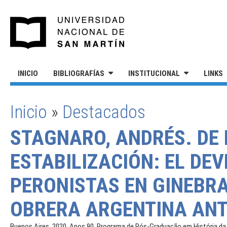
Pasar al contenido principal
UNIVERSIDAD NACIONAL DE S
INICIO
BIBLIOGRAFÍAS
INSTITUCIONAL
LINKS
Inicio
»
Destacados
SE ENCUENTRA USTED AQUÍ
STAGNARO, ANDRÉS. DE 
ESTABILIZACIÓN: EL DE
PERONISTAS EN GINEBRA
OBRERA ARGENTINA ANTE
Buenos Aires, 2020. Anos 90, Programa de Pós-Graduação em História da U