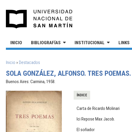
Pasar al contenido principal
UNIVERSIDAD NACIONAL DE S
INICIO
BIBLIOGRAFÍAS
INSTITUCIONAL
LINKS
SE ENCUENTRA USTED AQUÍ
Inicio
»
Destacados
SOLA GONZÁLEZ, ALFONSO. TRES POEMAS.
Buenos Aires: Carmina, 1958.
ÍNDICE
Carta de Ricardo Molinari
Ici Repose Max Jacob.
El soñador