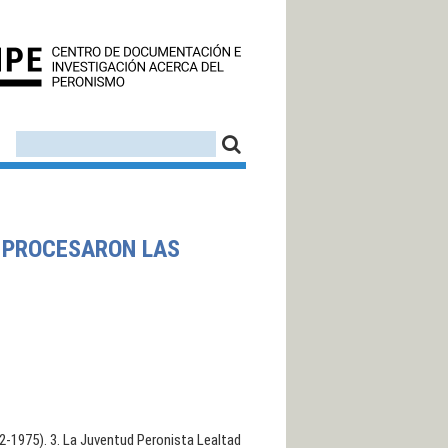
CEDINPE - CENTRO D
FORMULARIO DE BÚSQUEDA
BUSCAR
E PROCESARON LAS
-1975). 3. La Juventud Peronista Lealtad