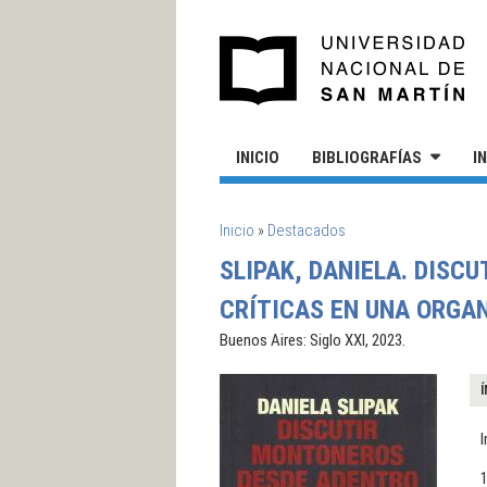
Pasar al contenido principal
UN
INICIO
BIBLIOGRAFÍAS
I
SE ENCUENTRA USTED AQUÍ
Inicio
»
Destacados
SLIPAK, DANIELA. DIS
CRÍTICAS EN UNA ORGAN
Buenos Aires: Siglo XXI, 2023.
Í
I