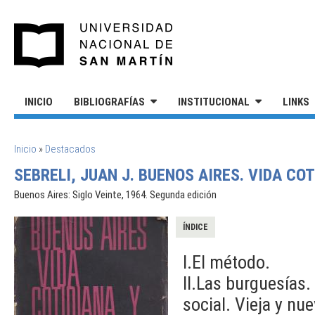
Pasar al contenido principal
UNIVERSIDAD NACIONAL DE S
INICIO
BIBLIOGRAFÍAS
INSTITUCIONAL
LINKS
SE ENCUENTRA USTED AQUÍ
Inicio
»
Destacados
SEBRELI, JUAN J. BUENOS AIRES. VIDA COT
Buenos Aires: Siglo Veinte, 1964. Segunda edición
ÍNDICE
I.El método.
II.Las burguesías.
social. Vieja y nu