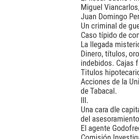
Miguel Viancarlos,
Juan Domingo Peró
Un criminal de gu
Caso típido de co
La llegada mister
Dinero, títulos, o
indebidos. Cajas f
Titulos hipotecari
Acciones de la Un
de Tabacal.
III.
Una cara dle capit
del asesoramiento
El agente Godofred
Comisión Investig