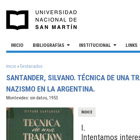
Pasar al contenido principal
UNIVERSIDAD NACIONAL DE S
INICIO
BIBLIOGRAFÍAS
INSTITUCIONAL
LINKS
SE ENCUENTRA USTED AQUÍ
Inicio
»
Destacados
SANTANDER, SILVANO. TÉCNICA DE UNA TRA
NAZISMO EN LA ARGENTINA.
Montevideo: sin datos, 1953.
ÍNDICE
I.
Intentamos intere