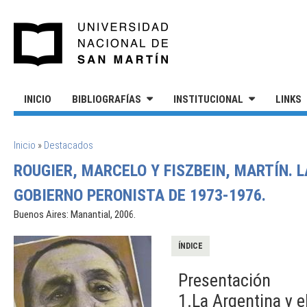
Pasar al contenido principal
UNIVERSIDAD NACIONAL DE S
INICIO
BIBLIOGRAFÍAS
INSTITUCIONAL
LINKS
SE ENCUENTRA USTED AQUÍ
Inicio
»
Destacados
ROUGIER, MARCELO Y FISZBEIN, MARTÍN.
GOBIERNO PERONISTA DE 1973-1976.
Buenos Aires: Manantial, 2006.
ÍNDICE
Presentación
1.La Argentina y 