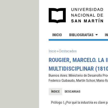
Pasar al contenido principal
UN
INICIO
BIBLIOGRAFÍAS
I
SE ENCUENTRA USTED AQUÍ
Inicio
»
Destacados
ROUGIER, MARCELO. LA 
MULTIDISCIPLINAR (1810
Buenos Aires: Ministerio de Desarrollo Pr
Federico Guibaudo, Martín Schorr, Mario R
ÍNDICE
DESCARGAS
Prólogo | ¿Por qué la industria es clave p