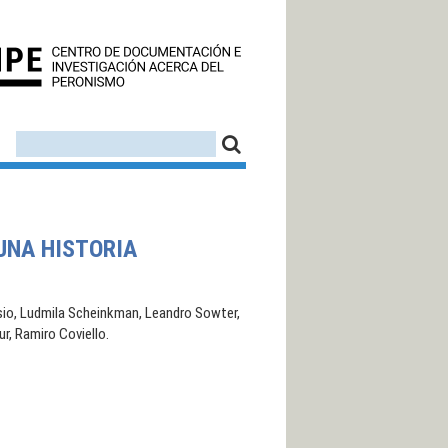
CEDINPE - CENTRO D
FORMULARIO DE BÚSQUEDA
BUSCAR
 UNA HISTORIA
isio, Ludmila Scheinkman, Leandro Sowter,
r, Ramiro Coviello.