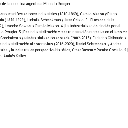
 de la industria argentina, Marcelo Rougier.
rimeras manifestaciones industriales (1810-1869), Camilo Mason y Diego
tria (1870-1929), Ludmila Scheinkman y Juan Odisio. 3 | El avance de la
, Leandro Sowter y Camilo Mason. 4 | La industrialización dirigida por el
 Rougier. 5 | Desindustrialización y reestructuración regresiva en el largo cic
 | Crecimiento y reindustrialización acotada (2002-2015), Federico Ghibaudo y
esindustrialización al coronavirus (2016-2020), Daniel Schteingart y Andrés
les y la industria en perspectiva histórica, Omar Bascur y Ramiro Coviello. 9 
o, Andrés Salles.