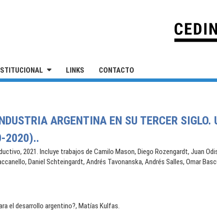
IVERSIDAD NACIONAL DE SAN MARTÍN
NSTITUCIONAL
LINKS
CONTACTO
INDUSTRIA ARGENTINA EN SU TERCER SIGLO.
-2020)..
oductivo, 2021. Incluye trabajos de Camilo Mason, Diego Rozengardt, Juan Od
accanello, Daniel Schteingardt, Andrés Tavonanska, Andrés Salles, Omar Bascu
ara el desarrollo argentino?, Matías Kulfas.