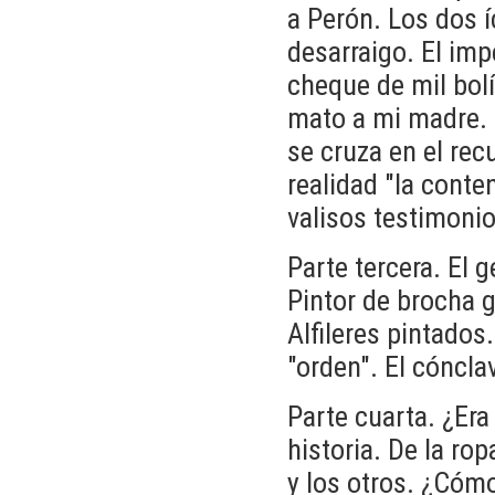
a Perón. Los dos í
desarraigo. El imp
cheque de mil bol
mato a mi madre. L
se cruza en el rec
realidad "la cont
valisos testimoni
Parte tercera. El 
Pintor de brocha 
Alfileres pintados
"orden". El cóncla
Parte cuarta. ¿Er
historia. De la ro
y los otros. ¿Cómo