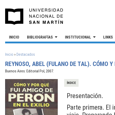
Pasar al contenido principal
UNIVERSIDAD NACIONAL DE S
INICIO
BIBLIOGRAFÍAS
INSTITUCIONAL
LINKS
SE ENCUENTRA USTED AQUÍ
Inicio
»
Destacados
REYNOSO, ABEL (FULANO DE TAL). CÓMO Y 
Buenos Aires: Editorial Pol, 2007.
ÍNDICE
Presentación.
Parte primera. El 
viaje. Preparando 