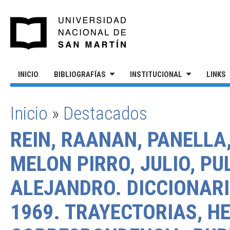
Pasar al contenido principal
UNIVERSIDAD NACIONAL DE S
INICIO
BIBLIOGRAFÍAS
INSTITUCIONAL
LINKS
Inicio
»
Destacados
SE ENCUENTRA USTED AQUÍ
REIN, RAANAN, PANELLA,
MELON PIRRO, JULIO, PU
ALEJANDRO. DICCIONARI
1969. TRAYECTORIAS, H