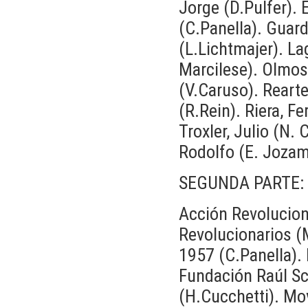
Jorge (D.Pulfer). 
(C.Panella). Guard
(L.Lichtmajer). La
Marcilese). Olmos
(V.Caruso). Reart
(R.Rein). Riera, Fe
Troxler, Julio (N.
Rodolfo (E. Jozam
SEGUNDA PARTE: H
Acción Revolucion
Revolucionarios (
1957 (C.Panella).
Fundación Raúl Sca
(H.Cucchetti). Mo