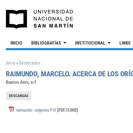
Pasar al contenido principal
UNIVERSIDAD NACIONAL DE S
INICIO
BIBLIOGRAFÍAS
INSTITUCIONAL
LINKS
SE ENCUENTRA USTED AQUÍ
Inicio
»
Destacados
RAIMUNDO, MARCELO. ACERCA DE LOS ORÍ
Buenos Aires, s/f.
DESCARGAS
raimundo- orígenes P R
[PDF,163KB]